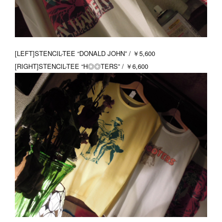
[LEFT]STENCIL-TEE “DONALD JOHN” / ￥5,600
[RIGHT]STENCIL-TEE “H◎◎TERS” / ￥6,600