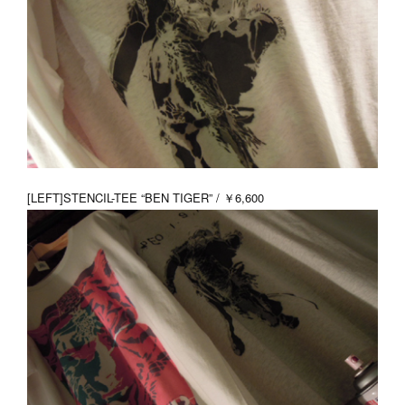
[LEFT]STENCIL-TEE “BEN TIGER” / ￥6,600