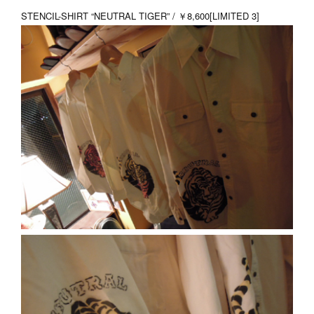
STENCIL-SHIRT “NEUTRAL TIGER” / ￥8,600[LIMITED 3]