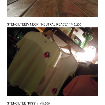
STENCIL-TEE[V-NECK] “NEUTRAL PEACE” / ￥5,200
STENCIL-TEE “KISS” / ￥8,600