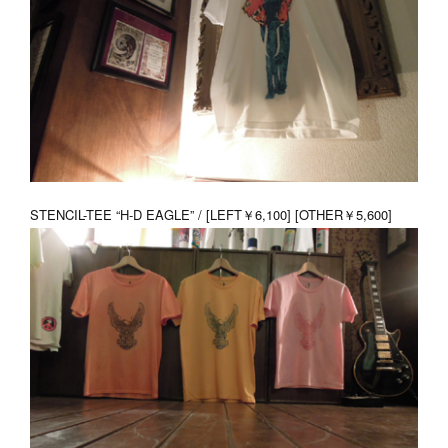
STENCIL-TEE “H-D EAGLE” / [LEFT￥6,100] [OTHER￥5,600]