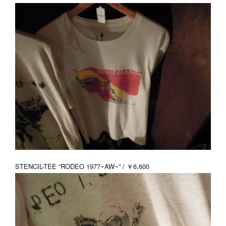
STENCIL-TEE “RODEO 1977~AW~” / ￥6,600