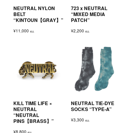
NEUTRAL NYLON
723 x NEUTRAL
BELT
“MIXED MEDIA
“KINTOUN【GRAY】”
PATCH”
¥
11,000
¥
2,200
税込
税込
KILL TIME LIFE ×
NEUTRAL TIE-DYE
NEUTRAL
SOCKS “TYPE-A”
“NEUTRAL
¥
3,300
PINS【BRASS】”
税込
¥
8,800
税込