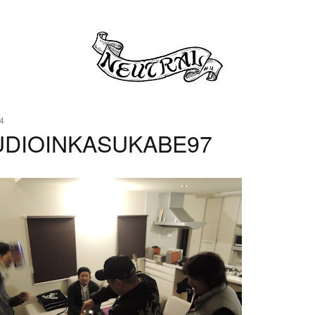
4
UDIOINKASUKABE97