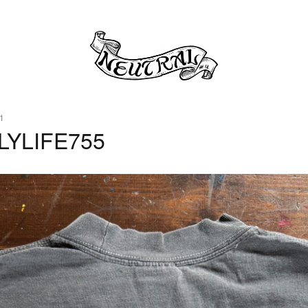
1
LYLIFE755